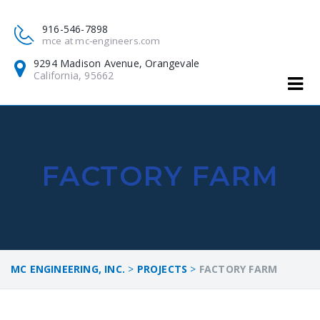
916-546-7898
mce at mc-engineers.com
9294 Madison Avenue, Orangevale
California, 95662
FACTORY FARM
MC ENGINEERING, INC.
>
PROJECTS
>
FACTORY FARM